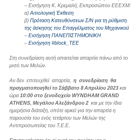
– Εισήγηση Κ. Κρεμαλή, Εκπροσώπου ΕΕΕΧΜ:
α)
Αιτιολογική Έκθεση
β)
Πρόταση Κατευθύνσεων Σ/Ν για τη ρύθμιση
της άσκησης του Επαγγέλματος του Μηχανικού
–
Εισήγηση ΠΑΝΕΠΙΣΤΗΜΟΝΙΚΗ
–
Εισήγηση #block_TEE
Στη συνεδρίαση αυτή απαιτείται απαρτία πάνω από το
μισό των Μελών.
Αν δεν επιτευχθεί απαρτία,
η συνεδρίαση θα
πραγματοποιηθεί το Σάββατο 8 Απριλίου 2023
και
ώρα
10:00
στο ξενοδοχείο
WYNDHAM
GRAND
ATHENS
, Μεγάλου Αλεξάνδρου 2
και με την ίδια
ημερήσια διάταξη, οπότε αρκεί για την απαρτία η
παρουσία του ενός τετάρτου των Μελών της
Αντιπροσωπείας του Τ.Ε.Ε.