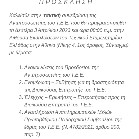
Π Ρ Ο Σ Κ Λ Η Σ Η
Καλείσθε στην
τακτική
συνεδρίαση της
Αντιπροσωπείας του Τ.Ε.Ε. που θα πραγματοποιηθεί
τη Δευτέρα 3 Απριλίου 2023 και ώρα 08:00 π.μ. στην
Αίθουσα Εκδηλώσεων του Τεχνικού Επιμελητηρίου
Ελλάδας στην Αθήνα (Νίκης 4, 1ος όροφος, Σύνταγμα)
με θέματα:
Ανακοινώσεις του Προεδρείου της
Αντιπροσωπείας του Τ.Ε.Ε.
Ενημέρωση – Συζήτηση για τη δραστηριότητα
της Διοικούσας Επιτροπής του Τ.Ε.Ε.
Έλεγχος – Ερωτήσεις – Επερωτήσεις προς τη
Διοικούσα Επιτροπή του Τ.Ε.Ε.
Αναπλήρωση Αναπληρωματικών Μελών
Πρωτοβάθμιου Πειθαρχικού Συμβουλίου της
έδρας του Τ.Ε.Ε. (Ν. 4782/2021, άρθρο 200,
παρ. 7)