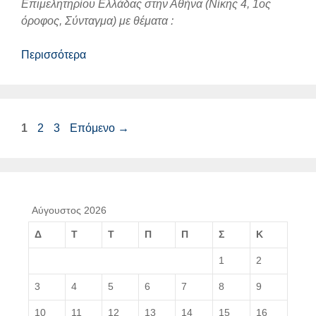
Επιμελητηρίου Ελλάδας στην Αθήνα (Νίκης 4, 1ος
όροφος, Σύνταγμα) με θέματα :
Περισσότερα
Σελίδα
Σελίδα
Σελίδα
1
2
3
Επόμενο
→
Αύγουστος 2026
Δ
Τ
Τ
Π
Π
Σ
Κ
1
2
3
4
5
6
7
8
9
10
11
12
13
14
15
16