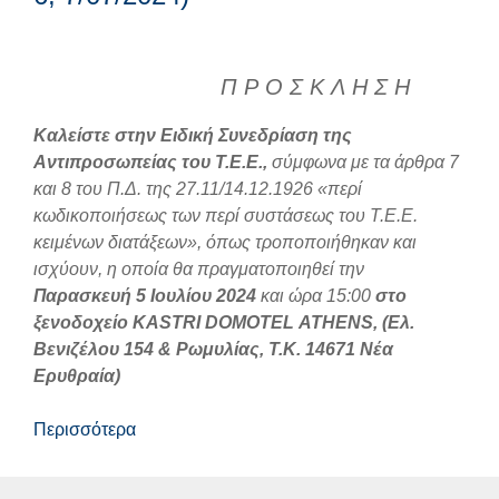
Π Ρ Ο Σ Κ Λ Η Σ Η
Καλείστε στην Ειδική Συνεδρίαση της
Αντιπροσωπείας του Τ.Ε.Ε.,
σύμφωνα με τα άρθρα 7
και 8 του Π.Δ. της 27.11/14.12.1926 «περί
κωδικοποιήσεως των περί συστάσεως του Τ.Ε.Ε.
κειμένων διατάξεων», όπως τροποποιήθηκαν και
ισχύουν, η οποία θα πραγματοποιηθεί την
Παρασκευή 5 Ιουλίου 2024
και ώρα 15:00
στο
ξενοδοχείο
KASTRI
DOMOTEL
ATHENS
, (Ελ.
Βενιζέλου 154 & Ρωμυλίας, Τ.Κ. 14671 Νέα
Ερυθραία)
Περισσότερα