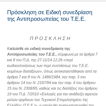
Πρόσκληση σε Ειδική συνεδρίαση
της Αντιπροσωπείας του Τ.Ε.Ε.
Π Ρ Ο Σ Κ Λ Η Σ Η
Κ
αλείσθε σε ειδική συνεδρίαση της
Αντιπροσωπείας του Τ.Ε.Ε.,
σύμφωνα με τα άρθρα 7
και 8 του Π.Δ. της 27-11/14.12.26 «περί
κωδικοποιήσεως των περί συστάσεως του Τ.Ε.Ε.
κειμένων διατάξεων», όπως αντικαταστάθηκαν από τα
άρθρα 7 και 8 του Ν. 1486/1984, την παρ. 3 του
άρθρου 14 του Ν. 2187/94 και την παρ. 4 του άρθρου
15 του Ν. 2308/95, καθώς και τις διατάξεις του άρθρου
19 του Π.Δ. 7/2010 «Εκλογές για την ανάδειξη αιρετών
μελών οργάνων του Τεχνικού Επιμελητηρίου της
Ελλάδος (Τ.Ε.Ε.)», η οποία θα πραγματοποιηθεί την