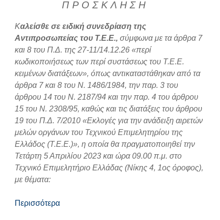
Π Ρ Ο Σ Κ Λ Η Σ Η
Κ
αλείσθε σε ειδική συνεδρίαση της
Αντιπροσωπείας του Τ.Ε.Ε.,
σύμφωνα με τα άρθρα 7
και 8 του Π.Δ. της 27-11/14.12.26 «περί
κωδικοποιήσεως των περί συστάσεως του Τ.Ε.Ε.
κειμένων διατάξεων», όπως αντικαταστάθηκαν από τα
άρθρα 7 και 8 του Ν. 1486/1984, την παρ. 3 του
άρθρου 14 του Ν. 2187/94 και την παρ. 4 του άρθρου
15 του Ν. 2308/95, καθώς και τις διατάξεις του άρθρου
19 του Π.Δ. 7/2010 «Εκλογές για την ανάδειξη αιρετών
μελών οργάνων του Τεχνικού Επιμελητηρίου της
Ελλάδος (Τ.Ε.Ε.)», η οποία θα πραγματοποιηθεί την
Τετάρτη 5 Απριλίου 2023 και ώρα 09.00 π.μ. στο
Τεχνικό Επιμελητήριο Ελλάδας (Νίκης 4, 1ος όροφος),
με θέματα:
Περισσότερα