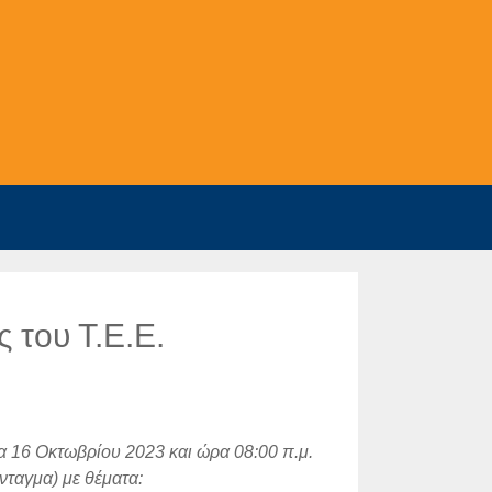
 του Τ.Ε.Ε.
 16 Οκτωβρίου 2023 και ώρα 08:00 π.μ.
ταγμα) με θέματα: