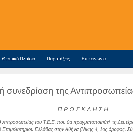
Θεσμικό Πλαίσιο
Παρατάξεις
Επικοινωνία
ή συνεδρίαση της Αντιπροσωπείας
 Κ Λ Η Σ Η
ντιπροσωπείας του Τ.Ε.Ε. που θα πραγματοποιηθεί τη Δευτέρα
Επιμελητηρίου Ελλάδας στην Αθήνα (Νίκης 4, 1ος όροφος, Σύν