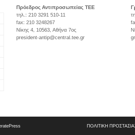
Πρόεδρος Αντιπροσωπείας ΤΕΕ
Γ
τηλ.: 210 3291 510-11
τ
fax: 210 3248267
f
Νίκης 4, 10563, Αθήνα 7ος
Ν
president-antip@central.tee.gr
g
ratePress
ΠΟΛΙΤΙΚΗ ΠΡΟΣΤΑΣΙ