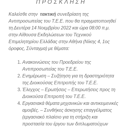
Π Ρ Ο Σ Κ Λ Η Σ Η
Καλείσθε στην
τακτική
συνεδρίαση της
Αντιπροσωπείας του Τ.Ε.Ε. που θα πραγματοποιηθεί
τη Δευτέρα 14 Νοεμβρίου 2022 και ώρα 08:00 π.μ.
στην Αίθουσα Εκδηλώσεων του Τεχνικού
Επιμελητηρίου Ελλάδας στην Αθήνα (Νίκης 4, 1ος
όροφος, Σύνταγμα) με θέματα:
Ανακοινώσεις του Προεδρείου της
Αντιπροσωπείας του Τ.Ε.Ε.
Ενημέρωση – Συζήτηση για τη δραστηριότητα
της Διοικούσας Επιτροπής του Τ.Ε.Ε.
Έλεγχος – Ερωτήσεις – Επερωτήσεις προς τη
Διοικούσα Επιτροπή του Τ.Ε.Ε.
Εργασιακά θέματα μηχανικών και αντικειμενικές
αμοιβές. – Συνθήκες άσκησης επαγγέλματος
(εργασιακό πλαίσιο για τη στήριξη και
προστασία του έργου των διπλωματούχων